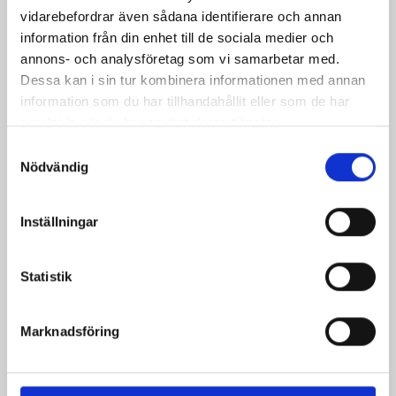
norrländska
vidarebefordrar även sådana identifierare och annan
information från din enhet till de sociala medier och
grillosten!
annons- och analysföretag som vi samarbetar med.
Dessa kan i sin tur kombinera informationen med annan
Publicerad: 2026-05-18
information som du har tillhandahållit eller som de har
Norrloumi vs importerad grillost
samlat in när du har använt deras tjänster.
Det är gigantiska skillnader mellan importerad
Samtyckesval
grillost och svensk när det kommer till
Nödvändig
användningen av antibiotika till djur inom
lantbruket.
Ändå är 75% av volymerna som säljs i handeln
Inställningar
importerade från främst Cypern, Bulgarien
och Grekland.
Statistik
Vad lägger du på tallriken i sommar?
Receptet på bilden hittar du
HÄR
Marknadsföring
Alla Norrloumi-recept hittar du
HÄR