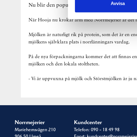
Avvisa
Nu blir den populära musikduon Hooja ambassa
När Hooja nu krokar arm med Norrmejerier är det m
Mjölken är naturligt rik på protein, som det är en e
mjölkens självklara plats i norrlänningars vardag.
På de nya förpackningarna kommer det att finnas en h
mjölken och den lokala stoltheten.
- Vi är uppvuxna på mjölk och Störstmjölken är ju nä
Norrmejerier
Kundcenter
Mariehemsvägen 210
Telefon: 090 - 18 49 98
906 50 Umeå
Epost:
kundcenter@norrmejerier