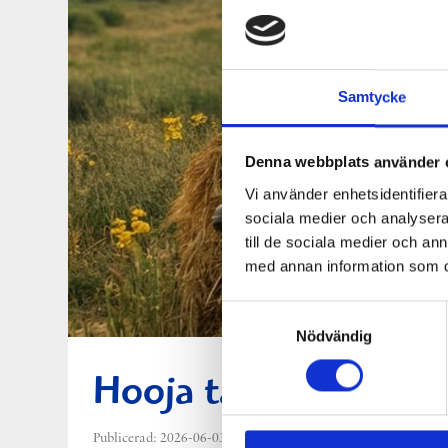
Samtycke
Denna webbplats använder 
Vi använder enhetsidentifierar
sociala medier och analysera 
till de sociala medier och a
med annan information som du 
Samtyckesval
Nödvändig
Hooja tar plats på St
Publicerad: 2026-06-03