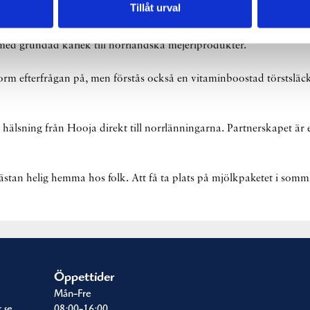
Tillåt urval
dörer för Norrmejerier. Från vecka 27 tar duon plats på 
ed grundad kärlek till norrländska mejeriprodukter.
norm efterfrågan på, men förstås också en vitaminboostad törstsläck
älsning från Hooja direkt till norrlänningarna. Partnerskapet är e
stan helig hemma hos folk. Att få ta plats på mjölkpaketet i somma
Öppettider
Mån-Fre
.se
08:00-16:00