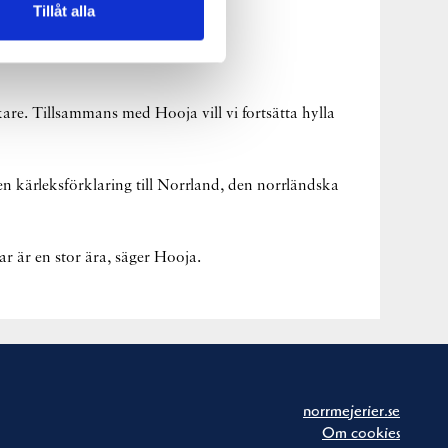
Tillåt alla
Störstmjölken.
are. Tillsammans med Hooja vill vi fortsätta hylla
n kärleksförklaring till Norrland, den norrländska
r är en stor ära, säger Hooja.
norrmejerier.se
Om cookies